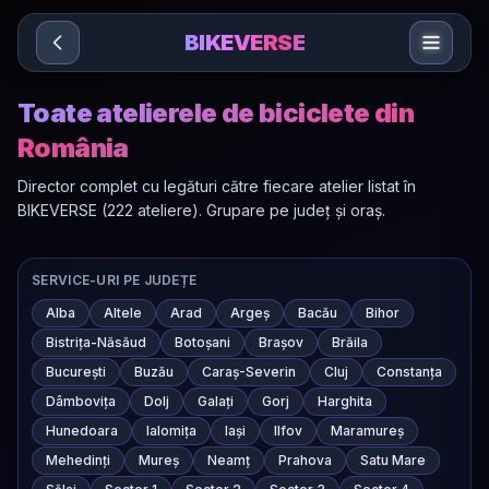
Sari la conținut
BIKEVERSE
Toate atelierele de biciclete din
România
Director complet cu legături către fiecare atelier listat în
BIKEVERSE (222 ateliere). Grupare pe județ și oraș.
SERVICE-URI PE JUDEȚE
Alba
Altele
Arad
Argeș
Bacău
Bihor
Bistrița-Năsăud
Botoșani
Brașov
Brăila
București
Buzău
Caraș-Severin
Cluj
Constanța
Dâmbovița
Dolj
Galați
Gorj
Harghita
Hunedoara
Ialomița
Iași
Ilfov
Maramureș
Mehedinți
Mureș
Neamț
Prahova
Satu Mare