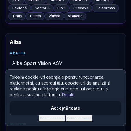
Sălaj
Sector 1
Sector 2
Sector 3
Sector 4
Sector 5
Sector 6
Sibiu
Suceava
Teleorman
Timiș
Tulcea
Vâlcea
Vrancea
Alba
Alba Iulia
Alba Sport Vision ASV
Paclisa
Folosim cookie-uri esențiale pentru funcționarea
platformei și, cu acordul tău, cookie-uri de analiză și
Bike Alpin
reclame pentru a înțelege cum este utilizat site-ul și
pentru a susține platforma.
Detalii
Acceptă toate
Altele
Doar necesare
Personalizează
·
Bucuresti