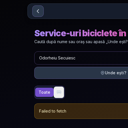
Sari la conținut
Service-uri biciclete 
Caută după nume sau oraș sau apasă „Unde ești?” p
Unde ești?
🚐
Toate
Failed to fetch