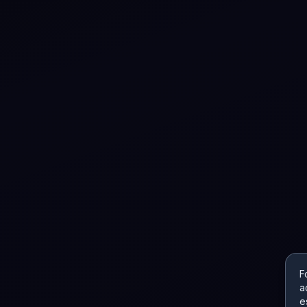
F
a
e