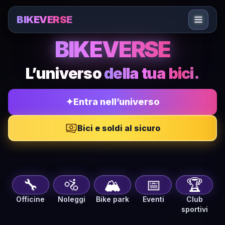
Sari la conținut
BIKEVERSE
BIKEVERSE — Diario bici, officine, marketplace e commun
BIKEVERSE
L’universo
della tua bici.
✦
Entra nell’universo
Bici e soldi al sicuro
🔧
🚵
🏔️
📅
🏆
Officine
Noleggi
Bike park
Eventi
Club
sportivi