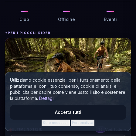
—
—
—
Club
Officine
Eventi
✦
PER I PICCOLI RIDER
Utilizziamo cookie essenziali per il funzionamento della
piattaforma e, con il tuo consenso, cookie di analisi e
pubblicità per capire come viene usato il sito e sostenere
la piattaforma.
Dettagli
Accetta tutti
Solo necessari
Personalizza
·
Biciclette per bambini
Vedi tutte →
ULTIME NOTIZIE
86