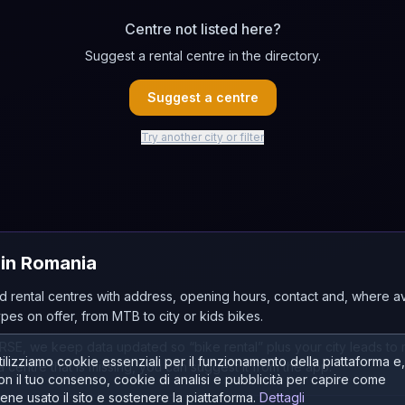
Centre not listed here?
Suggest a rental centre in the directory.
Suggest a centre
Try another city or filter
 in Romania
ind rental centres with address, opening hours, contact and, where av
pes on offer, from MTB to city or kids bikes.
RSE, we keep data updated so “bike rental” plus your city leads to 
tilizziamo cookie essenziali per il funzionamento della piattaforma e,
 a centre that is missing, you can suggest it from the app.
on il tuo consenso, cookie di analisi e pubblicità per capire come
iene usato il sito e sostenere la piattaforma.
Dettagli