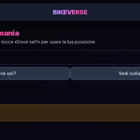
BIKEVERSE
omania
 tocca «Dove sei?» per usare la tua posizione.
ve sei?
Vedi sull