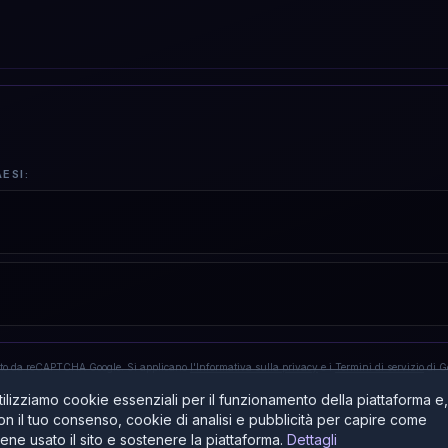
ESI:
tto da reCAPTCHA Google. Si applicano
l'Informativa sulla privacy
e i
Termini di servizio
di G
tilizziamo cookie essenziali per il funzionamento della piattaforma e,
on il tuo consenso, cookie di analisi e pubblicità per capire come
iene usato il sito e sostenere la piattaforma.
Dettagli