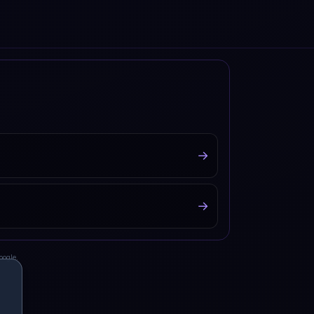
→
→
oogle.