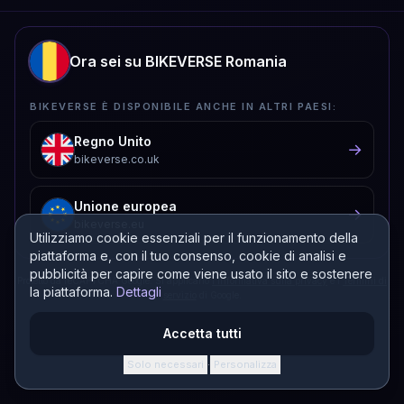
Ora sei su BIKEVERSE Romania
BIKEVERSE È DISPONIBILE ANCHE IN ALTRI PAESI:
Regno Unito
→
bikeverse.co.uk
Unione europea
→
bikeverse.eu
Utilizziamo cookie essenziali per il funzionamento della
piattaforma e, con il tuo consenso, cookie di analisi e
pubblicità per capire come viene usato il sito e sostenere
Protetto da reCAPTCHA Google. Si applicano
l'Informativa sulla privacy
e i
Termini di
la piattaforma.
Dettagli
servizio
di Google.
Accetta tutti
Solo necessari
Personalizza
·