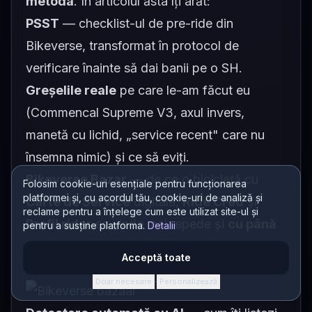
metoda
. În articolul ăsta îți arăt:
PSST
— checklist-ul de pre-ride din
Bikeverse, transformat în protocol de
verificare înainte să dai banii pe o SH.
Greșelile reale
pe care le-am făcut eu
(Commencal Supreme V3, axul invers,
manetă cu lichid, „service recent" care nu
însemna nimic) și ce să eviți.
Bikeverse Bazar
— de ce o bicicletă cu
Folosim cookie-uri esențiale pentru funcționarea
platformei și, cu acordul tău, cookie-uri de analiză și
Carte de Service
digitală,
Ride Cred
și
reclame pentru a înțelege cum este utilizat site-ul și
Profil rider
se vinde mai repede și
cu până
pentru a susține platforma.
Detalii
la 20% mai mult
decât una „la ghici" pe
Acceptă toate
OLX sau Biklo.
Doar necesare
Personalizează
·