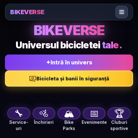
Sari la conținut
BIKEVERSE
BIKEVERSE — Jurnal biciclete, service-uri, marketplace ș
BIKEVERSE
Universul bicicletei
tale.
✦
Intră în univers
Bicicleta și banii în siguranță
🔧
🚵
🏔️
📅
🏆
Service-
Închirieri
Bike
Evenimente
Cluburi
uri
Parks
sportive