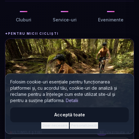
—
—
—
Cluburi
Service-uri
Evenimente
✦
PENTRU MICII CICLIȘTI
Folosim cookie-uri esențiale pentru funcționarea
platformei și, cu acordul tău, cookie-uri de analiză și
reclame pentru a înțelege cum este utilizat site-ul și
pentru a susține platforma.
Detalii
Acceptă toate
Doar necesare
Personalizează
·
Biciclete pentru copii
Vezi toate →
ULTIMELE ȘTIRI
86