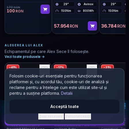
@alexsece)
29"
Avinox
29"
170
RON
100
RON
150Nm
800Wh
150Nm
57.954
36.784
RON
RON
ALEGEREA LUI ALEX
Echipamentul pe care Alex Sece îl folosește.
Vezi toate produsele
→
−
41
%
−
17
%
−
21
%
Folosim cookie-uri esențiale pentru funcționarea
platformei și, cu acordul tău, cookie-uri de analiză și
reclame pentru a înțelege cum este utilizat site-ul și
pentru a susține platforma.
Detalii
+150
A
Acceptă toate
+50
A
ALEGEREA LUI ALEX
ALEGEREA LUI ALEX
In Stoc · Livrare în 2–4
In Stoc · Livrare în 2–4
În stoc · acum
Doar necesare
Personalizează
·
Filtre și sortare
zile
zile
META TR V4 ES
KESWICK GREE
Tricou Ciclism MTB
Claxon Bicicletă Puternic
Commencal · Trail