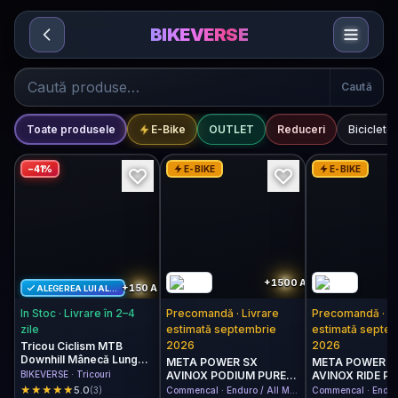
Sari la conținut
BIKEVERSE
Magazin
Caută
Categorii
Toate produsele
E-Bike
OUTLET
Reduceri
Biciclete
−
41
%
E-BIKE
E-BIKE
+1500
A
+150
A
ALEGEREA LUI ALEX
In Stoc · Livrare în 2–4
Precomandă · Livrare
Precomandă · Li
zile
estimată septembrie
estimată septe
2026
2026
Tricou Ciclism MTB
Downhill Mânecă Lungă
META POWER SX
META POWER S
BIKEVERSE ForFunRiders
BIKEVERSE · Tricouri
AVINOX PODIUM PURE
AVINOX RIDE P
– Blana de Urs (Purtat de
BLACK 2027
BLACK 2027
★
★
★
★
★
★
★
★
★
★
5.0
(3)
Commencal · Enduro / All Mountain