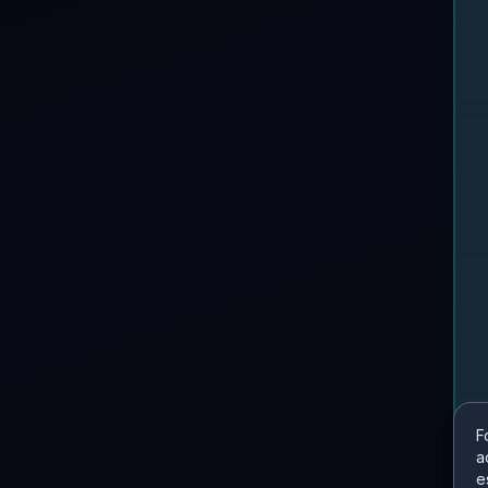
F
a
e