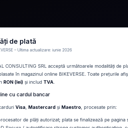
ăți de plată
VERSE – Ultima actualizare: iunie 2026
AL CONSULTING SRL
acceptă următoarele modalități de pl
lasate în magazinul online BIKEVERSE. Toate prețurile afiș
în
RON (lei)
și includ
TVA
.
nline cu cardul bancar
carduri
Visa
,
Mastercard
și
Maestro
, procesate prin:
rocesator de plăți autorizat; plata se finalizează pe pagina 
D Secure / autentificare strong customer authentication, 