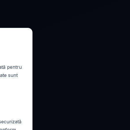
ată pentru
ate sunt
securizată
conform