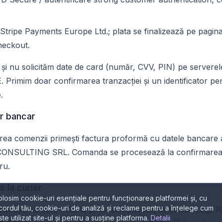
Stripe Payments Europe Ltd.; plata se finalizează pe pagin
heckout.
și nu solicităm date de card (număr, CVV, PIN) pe serverel
Primim doar confirmarea tranzacției și un identificator pe
.
er bancar
rea comenzii primești factura proformă cu datele bancare
CONSULTING SRL
. Comanda se procesează la confirmarea 
ru.
 la curier
olosim cookie-uri esențiale pentru funcționarea platformei și, cu
cordul tău, cookie-uri de analiză și reclame pentru a înțelege cum
ar sau cu card POS la primirea coletului, în limitele Legii 7
ste utilizat site-ul și pentru a susține platforma.
Detalii