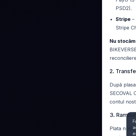
PSD2).
Stripe
– 
Stripe C
Nu stocăm
BIKEVERSE. 
reconciliere
2. Transf
După plasa
SECOVAL 
contul nost
3. Ramburs
F
a
Plata numer
e