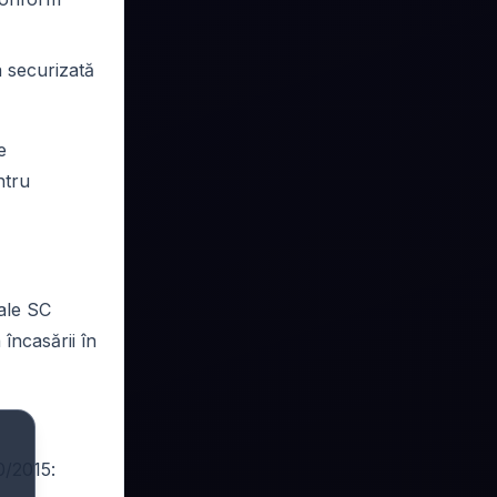
a securizată
e
ntru
 ale
SC
încasării în
0/2015: