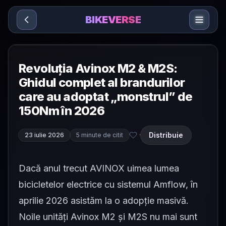
Sari la conținut
BIKEVERSE
Revoluția Avinox M2 & M2S:
Ghidul complet al brandurilor
care au adoptat „monstrul” de
150Nm în 2026
Distribuie
23 iulie 2026
5 minute de citit
·
Dacă anul trecut AVINOX uimea lumea
bicicletelor electrice cu sistemul Amflow, în
aprilie 2026 asistăm la o adopție masivă.
Noile unități Avinox M2 și M2S nu mai sunt