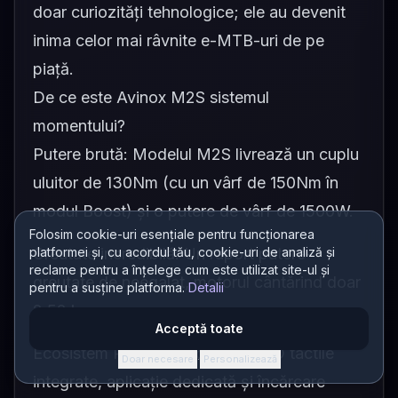
doar curiozități tehnologice; ele au devenit
inima celor mai râvnite e-MTB-uri de pe
piață.
De ce este Avinox M2S sistemul
momentului?
Putere brută: Modelul M2S livrează un cuplu
uluitor de 130Nm (cu un vârf de 150Nm în
modul Boost) și o putere de vârf de 1500W.
Folosim cookie-uri esențiale pentru funcționarea
platformei și, cu acordul tău, cookie-uri de analiză și
Greutate incredibilă: Un raport putere-
reclame pentru a înțelege cum este utilizat site-ul și
greutate de neegalat, motorul cântărind doar
pentru a susține platforma.
Detalii
2.52 kg.
Acceptă toate
Ecosistem Premium: Ecrane OLED tactile
Doar necesare
Personalizează
·
integrate, aplicație dedicată și încărcare