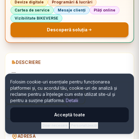
Devize digitale
Programări & lucrări
Cartea de service
Mesaje clienți
Plăți online
Vizibilitate BIKEVERSE
Descoperă soluția
📝
DESCRIERE
—
Folosim cookie-uri esențiale pentru funcționarea
platformei și, cu acordul tău, cookie-uri de analiză și
reclame pentru a înțelege cum este utilizat site-ul și
Vezi locația pe Google Maps
pentru a susține platforma.
Detalii
Navighează cu Waze
Acceptă toate
Doar necesare
Personalizează
·
ADRESĂ