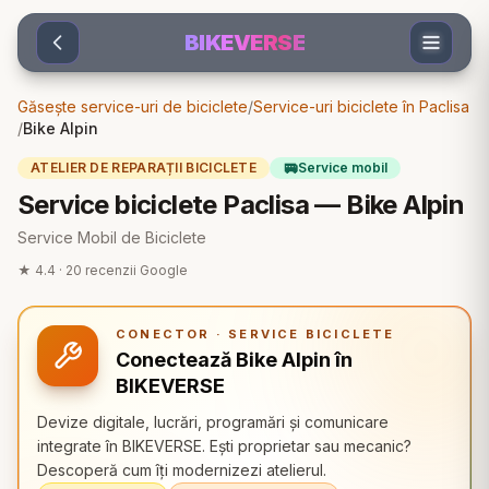
Sari la conținut
BIKEVERSE
Găsește service-uri de biciclete
/
Service-uri biciclete în Paclisa
/
Bike Alpin
🚐
ATELIER DE REPARAȚII BICICLETE
Service mobil
Service biciclete Paclisa — Bike Alpin
Service Mobil de Biciclete
★
4.4
·
20
recenzii Google
CONECTOR · SERVICE BICICLETE
Conectează Bike Alpin în
BIKEVERSE
Devize digitale, lucrări, programări și comunicare
integrate în BIKEVERSE. Ești proprietar sau mecanic?
Descoperă cum îți modernizezi atelierul.