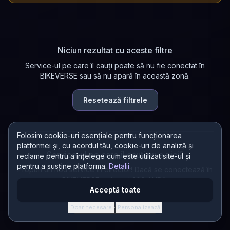
Niciun rezultat cu aceste filtre
Service-ul pe care îl cauți poate să nu fie conectat în
BIKEVERSE sau să nu apară în această zonă.
Resetează filtrele
Folosim cookie-uri esențiale pentru funcționarea
platformei și, cu acordul tău, cookie-uri de analiză și
Service-ul pe care îl cauți nu e aici?
reclame pentru a înțelege cum este utilizat site-ul și
pentru a susține platforma.
Detalii
Propun un nou service în director! Dacă se conectează în
BIKEVERSE, primești 200 AURA.
Acceptă toate
Propun un service
Doar necesare
Personalizează
·