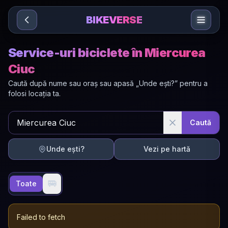
Sari la conținut
BIKEVERSE
Service-uri biciclete în Miercurea
Ciuc
Caută după nume sau oraș sau apasă „Unde ești?” pentru a
folosi locația ta.
Caută
Unde ești?
Vezi pe hartă
🚐
Toate
Failed to fetch