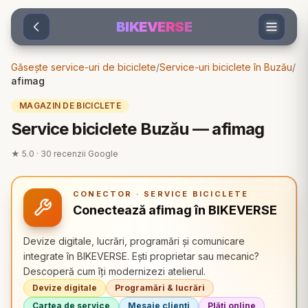
Sari la conținut
BIKEVERSE
Găsește service-uri de biciclete
/
Service-uri biciclete în Buzău
/
afimag
MAGAZIN DE BICICLETE
Service biciclete Buzău — afimag
★
5.0
·
30
recenzii Google
CONECTOR · SERVICE BICICLETE
Conectează afimag în BIKEVERSE
Devize digitale, lucrări, programări și comunicare
integrate în BIKEVERSE. Ești proprietar sau mecanic?
Descoperă cum îți modernizezi atelierul.
Devize digitale
Programări & lucrări
Cartea de service
Mesaje clienți
Plăți online