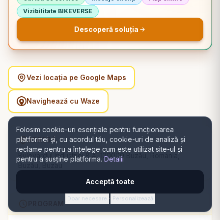
Vizibilitate BIKEVERSE
Descoperă soluția
Vezi locația pe Google Maps
Navighează cu Waze
Folosim cookie-uri esențiale pentru funcționarea
platformei și, cu acordul tău, cookie-uri de analiză și
ADRESĂ
reclame pentru a înțelege cum este utilizat site-ul și
Bulevardul Industriei 8 A, 120000 Buzău, România,
pentru a susține platforma.
Detalii
Buzău, Buzău
Acceptă toate
Doar necesare
Personalizează
·
PROGRAM