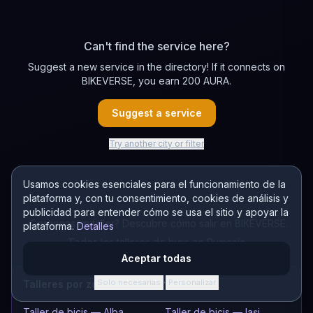
Can't find the service here?
Suggest a new service in the directory! If it connects on
BIKEVERSE, you earn 200 AURA.
Suggest a service
Try another city or filter
Usamos cookies esenciales para el funcionamiento de la
plataforma y, con tu consentimiento, cookies de análisis y
publicidad para entender cómo se usa el sitio y apoyar la
¿Gestionas un taller? Descubre cómo salir en BIKEVERSE.
plataforma.
Detalles
Todos los talleres de bicis en Rumanía
Aceptar todas
Solo necesarias
Personalizar
Talleres por zona
·
Taller de bicis — Alba
Taller de bicis — Iași