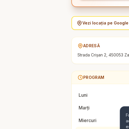
Vezi locația pe Googl
ADRESĂ
Strada Crișan 2, 450053 Za
PROGRAM
Luni
Marți
F
Miercuri
a
e