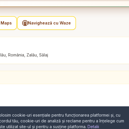
e Maps
Navighează cu Waze
lău, România, Zalău, Sălaj
olosim cookie-uri esențiale pentru funcționarea platformei și, cu
cordul tău, cookie-uri de analiză și reclame pentru a înțelege cum
ste utilizat site-ul și pentru a susține platforma.
Detalii