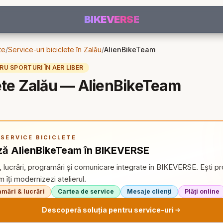
BIKEVERSE
te
/
Service-uri biciclete în Zalău
/
AlienBikeTeam
U SPORTURI ÎN AER LIBER
lete Zalău — AlienBikeTeam
SERVICE BICICLETE
ă AlienBikeTeam în BIKEVERSE
, lucrări, programări și comunicare integrate în BIKEVERSE. Ești p
îți modernizezi atelierul.
mări & lucrări
Cartea de service
Mesaje clienți
Plăți online
Descoperă soluția pentru service-uri