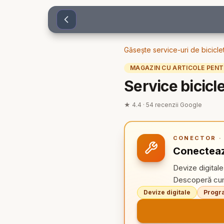
Sari la conținut
Găsește service-uri de bicicle
MAGAZIN CU ARTICOLE PENTR
Service bicic
★
4.4
·
54
recenzii Google
CONECTOR · 
Conecteaz
Devize digitale
Descoperă cum 
Devize digitale
Progra