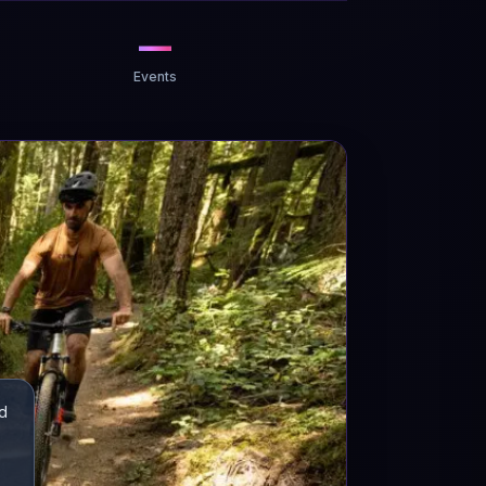
—
Events
d