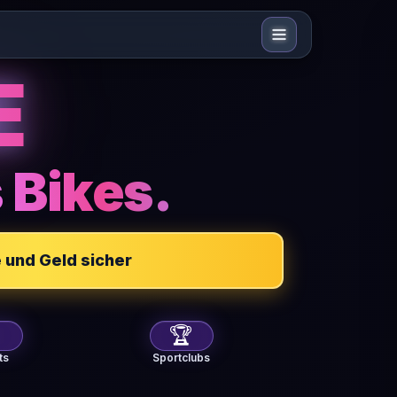
E
 Bikes.
 und Geld sicher

🏆
ts
Sportclubs