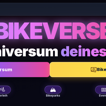
und MTB-Community in Rumänien
BIKEVERS
niversum
deines
ersum
Bike
🚵
🏔️

erleih
Bikeparks
Even