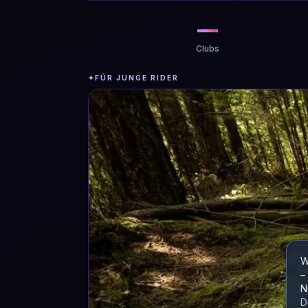
—
Clubs
✦
FÜR JUNGE RIDER
W
–
N
D