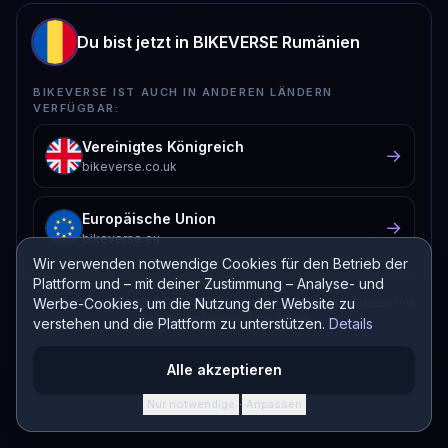
Du bist jetzt in BIKEVERSE Rumänien
BIKEVERSE IST AUCH IN ANDEREN LÄNDERN
VERFÜGBAR:
Vereinigtes Königreich
→
bikeverse.co.uk
Europäische Union
→
bikeverse.eu
Wir verwenden notwendige Cookies für den Betrieb der
Plattform und – mit deiner Zustimmung – Analyse- und
Werbe-Cookies, um die Nutzung der Website zu
Geschützt durch Google reCAPTCHA. Es gelten die
Datenschutzerklärung
und
Nutzungsbedingungen
von Google.
verstehen und die Plattform zu unterstützen.
Details
Alle akzeptieren
Nur notwendige
Anpassen
·