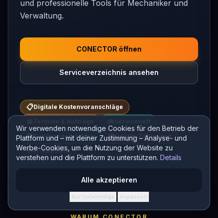
und professionelle Tools für Mechaniker und
Verwaltung.
CONECTOR öffnen
Serviceverzeichnis ansehen
📋
Digitale Kostenvoranschläge
📅
🚲
Termine & Aufträge
Serviceheft
Wir verwenden notwendige Cookies für den Betrieb der
💬
💳
Kundennachrichten
Online-Zahlungen
Plattform und – mit deiner Zustimmung – Analyse- und
Werbe-Cookies, um die Nutzung der Website zu
✨
KI-Assistent
verstehen und die Plattform zu unterstützen.
Details
Alle akzeptieren
Nur notwendige
Anpassen
·
WARUM CONECTOR