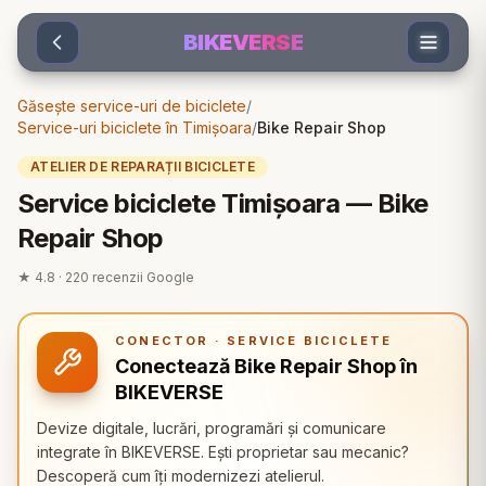
Sari la conținut
BIKEVERSE
Găsește service-uri de biciclete
/
Service-uri biciclete în Timișoara
/
Bike Repair Shop
ATELIER DE REPARAȚII BICICLETE
Service biciclete Timișoara — Bike
Repair Shop
★
4.8
·
220
recenzii Google
CONECTOR · SERVICE BICICLETE
Conectează Bike Repair Shop în
BIKEVERSE
Devize digitale, lucrări, programări și comunicare
integrate în BIKEVERSE. Ești proprietar sau mecanic?
Descoperă cum îți modernizezi atelierul.