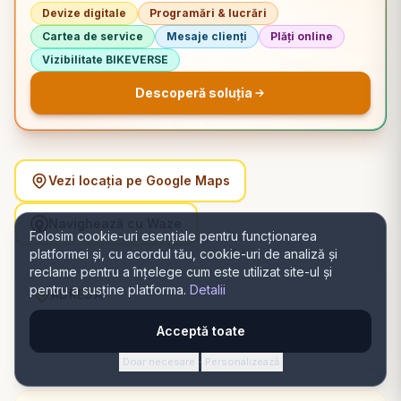
Devize digitale
Programări & lucrări
Cartea de service
Mesaje clienți
Plăți online
Vizibilitate BIKEVERSE
Descoperă soluția
Vezi locația pe Google Maps
Navighează cu Waze
Folosim cookie-uri esențiale pentru funcționarea
platformei și, cu acordul tău, cookie-uri de analiză și
reclame pentru a înțelege cum este utilizat site-ul și
pentru a susține platforma.
Detalii
ADRESĂ
Str. Pomiculturii 3a, 300265 Timișoara, România,
Acceptă toate
Timișoara, Timiș
Doar necesare
Personalizează
·