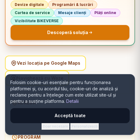
Devize digitale
Programări & lucrări
Cartea de service
Mesaje clienți
Plăți online
Vizibilitate BIKEVERSE
Descoperă soluția
Vezi locația pe Google Maps
Navighează cu Waze
Folosim cookie-uri esențiale pentru funcționarea
platformei și, cu acordul tău, cookie-uri de analiză și
reclame pentru a înțelege cum este utilizat site-ul și
pentru a susține platforma.
Detalii
ADRESĂ
Calea Dumbrăvii 89, 557260 Sibiu, România, Sibiu, Sibiu
Acceptă toate
Doar necesare
Personalizează
·
PROGRAM