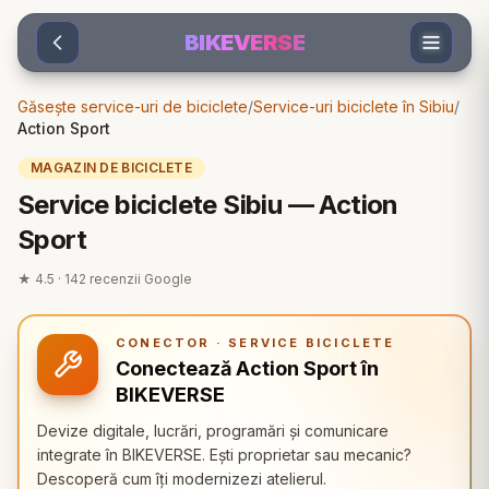
Sari la conținut
BIKEVERSE
Găsește service-uri de biciclete
/
Service-uri biciclete în Sibiu
/
Action Sport
MAGAZIN DE BICICLETE
Service biciclete Sibiu — Action
Sport
★
4.5
·
142
recenzii Google
CONECTOR · SERVICE BICICLETE
Conectează Action Sport în
BIKEVERSE
Devize digitale, lucrări, programări și comunicare
integrate în BIKEVERSE. Ești proprietar sau mecanic?
Descoperă cum îți modernizezi atelierul.