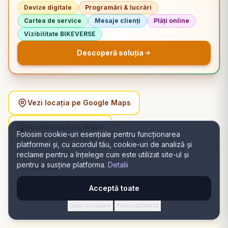
Devize digitale
Programări & lucrări
Cartea de service
Mesaje clienți
Plăți online
Vizibilitate BIKEVERSE
Descoperă soluția
Vezi locația pe Google Maps
Navighează cu Waze
Folosim cookie-uri esențiale pentru funcționarea
platformei și, cu acordul tău, cookie-uri de analiză și
reclame pentru a înțelege cum este utilizat site-ul și
pentru a susține platforma.
Detalii
ADRESĂ
Strada Ștefan cel Mare 13, 607316 Bacău, România,
Acceptă toate
Bacău, Bacău
Doar necesare
Personalizează
·