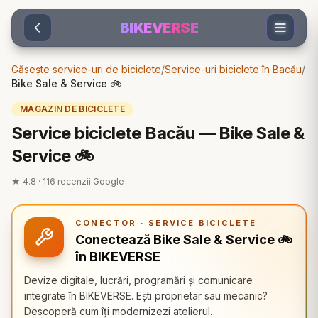
Sari la conținut
BIKEVERSE
Găsește service-uri de biciclete
/
Service-uri biciclete în Bacău
/
Bike Sale & Service 🚲
MAGAZIN DE BICICLETE
Service biciclete Bacău — Bike Sale &
Service 🚲
★
4.8
·
116
recenzii Google
CONECTOR · SERVICE BICICLETE
Conectează Bike Sale & Service 🚲
în BIKEVERSE
Devize digitale, lucrări, programări și comunicare
integrate în BIKEVERSE. Ești proprietar sau mecanic?
Descoperă cum îți modernizezi atelierul.