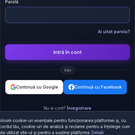
Parolă
Ai uitat parola?
Intră în cont
sau
Continuă cu Google
Continuă cu Facebook
Nu ai cont?
Înregistrare
olosim cookie-uri esențiale pentru funcționarea platformei și, cu
cordul tău, cookie-uri de analiză și reclame pentru a înțelege cum
ste utilizat site-ul și pentru a susține platforma.
Detalii