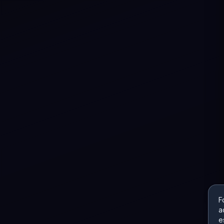
F
a
e