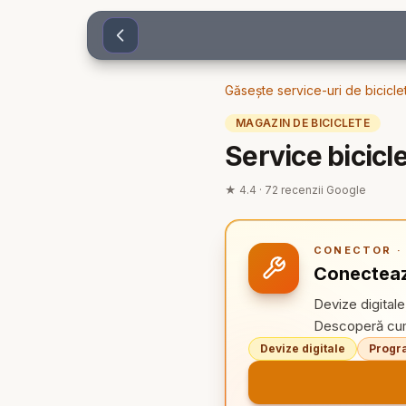
Sari la conținut
Găsește service-uri de bicicle
MAGAZIN DE BICICLETE
Service bicic
★
4.4
·
72
recenzii Google
CONECTOR · 
Conecteaz
Devize digitale
Descoperă cum 
Devize digitale
Progra