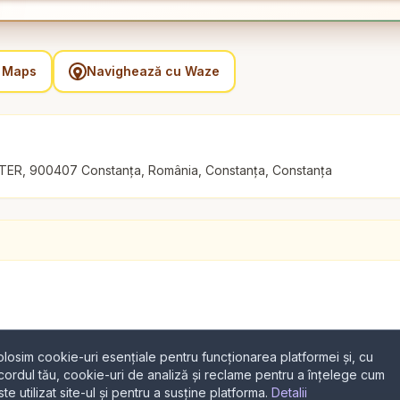
e Maps
Navighează cu Waze
TER, 900407 Constanța, România, Constanța, Constanța
olosim cookie-uri esențiale pentru funcționarea platformei și, cu
cordul tău, cookie-uri de analiză și reclame pentru a înțelege cum
ste utilizat site-ul și pentru a susține platforma.
Detalii