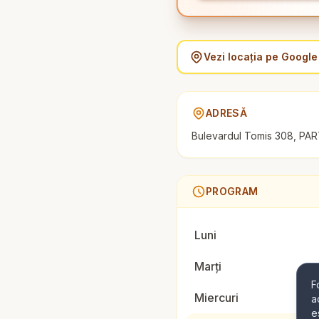
Vezi locația pe Googl
ADRESĂ
Bulevardul Tomis 308, PAR
PROGRAM
Luni
Marți
F
Miercuri
a
e