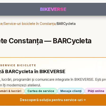
BIKEVERSE
te
/
Service-uri biciclete în Constanța
/
BARCycleta
lete Constanța — BARCycleta
SERVICE BICICLETE
ă BARCycleta în BIKEVERSE
, lucrări, programări și comunicare integrate în BIKEVERSE. Ești p
îți modernizezi atelierul.
mări & lucrări
Cartea de service
Mesaje clienți
Plăți online
Descoperă soluția pentru service-uri