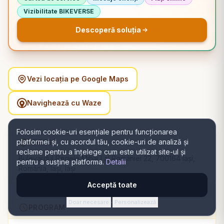
Vizibilitate BIKEVERSE
Descoperă soluția
Vezi locația pe Google Maps
Navighează cu Waze
Folosim cookie-uri esențiale pentru funcționarea
platformei și, cu acordul tău, cookie-uri de analiză și
ADRESĂ
reclame pentru a înțelege cum este utilizat site-ul și
Bulevardul Regele Mihai I al României 22, 700164 Iași,
pentru a susține platforma.
Detalii
România, Iași, Iași
Acceptă toate
Doar necesare
Personalizează
·
PROGRAM