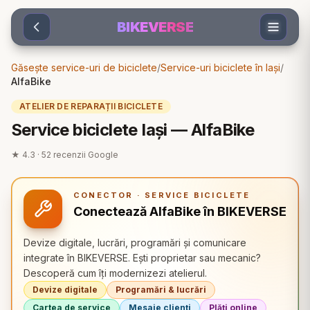
Sari la conținut
BIKEVERSE
Găsește service-uri de biciclete
/
Service-uri biciclete în Iași
/
AlfaBike
ATELIER DE REPARAȚII BICICLETE
Service biciclete Iași — AlfaBike
★
4.3
·
52
recenzii Google
CONECTOR · SERVICE BICICLETE
Conectează AlfaBike în BIKEVERSE
Devize digitale, lucrări, programări și comunicare
integrate în BIKEVERSE. Ești proprietar sau mecanic?
Descoperă cum îți modernizezi atelierul.
Devize digitale
Programări & lucrări
Cartea de service
Mesaje clienți
Plăți online