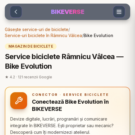
Sari la conținut
BIKEVERSE
Găsește service-uri de biciclete
/
Service-uri biciclete în Râmnicu Vâlcea
/
Bike Evolution
MAGAZIN DE BICICLETE
Service biciclete Râmnicu Vâlcea —
Bike Evolution
★
4.2
·
121
recenzii Google
CONECTOR · SERVICE BICICLETE
Conectează Bike Evolution în
BIKEVERSE
Devize digitale, lucrări, programări și comunicare
integrate în BIKEVERSE. Ești proprietar sau mecanic?
Descoperă cum îți modernizezi atelierul.