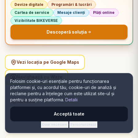
Devize digitale
Programări & lucrări
Cartea de service
Mesaje clienți
Plăți online
Vizibilitate BIKEVERSE
Descoperă soluția
Vezi locația pe Google Maps
Navighează cu Waze
Folosim cookie-uri esențiale pentru funcționarea
platformei și, cu acordul tău, cookie-uri de analiză și
reclame pentru a înțelege cum este utilizat site-ul și
pentru a susține platforma.
Detalii
ADRESĂ
39W6+3R, Strada Mihai Eminescu 2b, 4 Parter, 240078
Acceptă toate
Râmnicu Vâlcea, România, Râmnicu Vâlcea, Vâlcea
Doar necesare
Personalizează
·