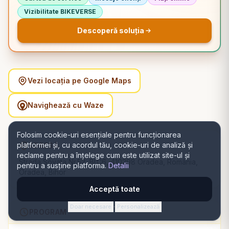
Vizibilitate BIKEVERSE
Descoperă soluția
Vezi locația pe Google Maps
Navighează cu Waze
Folosim cookie-uri esențiale pentru funcționarea
platformei și, cu acordul tău, cookie-uri de analiză și
ADRESĂ
reclame pentru a înțelege cum este utilizat site-ul și
Strada Sovata Nr.52, Bl.C6, 410298 Oradea, România,
pentru a susține platforma.
Detalii
Oradea, Bihor
Acceptă toate
Doar necesare
Personalizează
·
PROGRAM