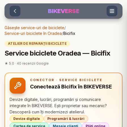
Sari la conținut
BIKEVERSE
Găsește service-uri de biciclete
/
Service-uri biciclete în Oradea
/
Bicifix
ATELIER DE REPARAȚII BICICLETE
Service biciclete Oradea — Bicifix
★
5.0
·
40
recenzii Google
CONECTOR · SERVICE BICICLETE
Conectează Bicifix în BIKEVERSE
Devize digitale, lucrări, programări și comunicare
integrate în BIKEVERSE. Ești proprietar sau mecanic?
Descoperă cum îți modernizezi atelierul.
Devize digitale
Programări & lucrări
Cartea de service
Mesaje clienți
Plăți online