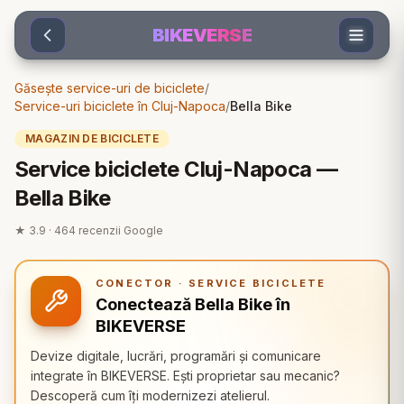
Sari la conținut
BIKEVERSE
Găsește service-uri de biciclete
/
Service-uri biciclete în Cluj-Napoca
/
Bella Bike
MAGAZIN DE BICICLETE
Service biciclete Cluj-Napoca —
Bella Bike
★
3.9
·
464
recenzii Google
CONECTOR · SERVICE BICICLETE
Conectează Bella Bike în
BIKEVERSE
Devize digitale, lucrări, programări și comunicare
integrate în BIKEVERSE. Ești proprietar sau mecanic?
Descoperă cum îți modernizezi atelierul.