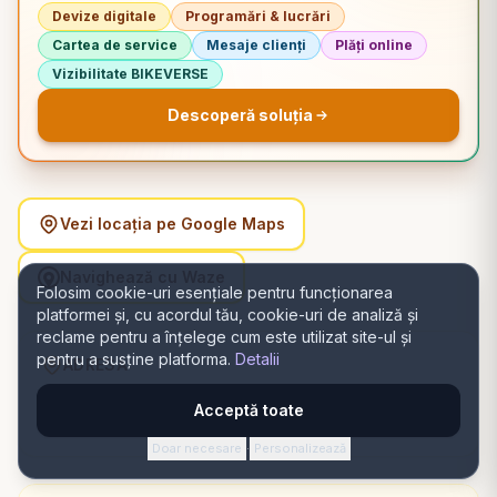
Devize digitale
Programări & lucrări
Cartea de service
Mesaje clienți
Plăți online
Vizibilitate BIKEVERSE
Descoperă soluția
Vezi locația pe Google Maps
Navighează cu Waze
Folosim cookie-uri esențiale pentru funcționarea
platformei și, cu acordul tău, cookie-uri de analiză și
reclame pentru a înțelege cum este utilizat site-ul și
pentru a susține platforma.
Detalii
ADRESĂ
Strada Teodor Mihali 50, 400591 Cluj-Napoca, România,
Acceptă toate
Cluj-Napoca, Cluj
Doar necesare
Personalizează
·