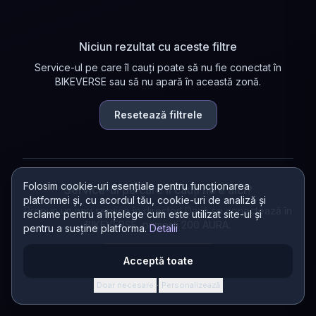
Niciun rezultat cu aceste filtre
Service-ul pe care îl cauți poate să nu fie conectat în
BIKEVERSE sau să nu apară în această zonă.
Resetează filtrele
Folosim cookie-uri esențiale pentru funcționarea
Service-ul pe care îl cauți nu e aici?
platformei și, cu acordul tău, cookie-uri de analiză și
Propun un nou service în director! Dacă se conectează în
reclame pentru a înțelege cum este utilizat site-ul și
BIKEVERSE, primești 200 AURA.
pentru a susține platforma.
Detalii
Propun un service
Acceptă toate
Doar necesare
Personalizează
·