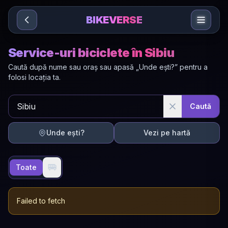
Sari la conținut
BIKEVERSE
Service-uri biciclete în Sibiu
Caută după nume sau oraș sau apasă „Unde ești?” pentru a
folosi locația ta.
Caută
Unde ești?
Vezi pe hartă
🚐
Toate
Failed to fetch