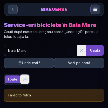
Sari la conținut
BIKEVERSE
Service-uri biciclete în Baia Mare
Caută după nume sau oraș sau apasă „Unde ești?” pentru a
folosi locația ta.
Caută
Unde ești?
Vezi pe hartă
🚐
Toate
Failed to fetch