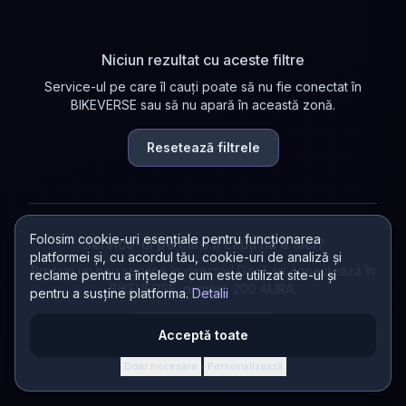
Niciun rezultat cu aceste filtre
Service-ul pe care îl cauți poate să nu fie conectat în
BIKEVERSE sau să nu apară în această zonă.
Resetează filtrele
Folosim cookie-uri esențiale pentru funcționarea
Service-ul pe care îl cauți nu e aici?
platformei și, cu acordul tău, cookie-uri de analiză și
Propun un nou service în director! Dacă se conectează în
reclame pentru a înțelege cum este utilizat site-ul și
BIKEVERSE, primești 200 AURA.
pentru a susține platforma.
Detalii
Propun un service
Acceptă toate
Doar necesare
Personalizează
·