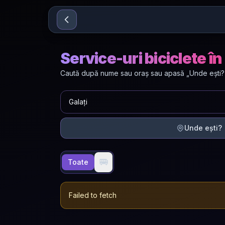
Sari la conținut
Service-uri biciclete în
Caută după nume sau oraș sau apasă „Unde ești?” p
Unde ești?
🚐
Toate
Failed to fetch