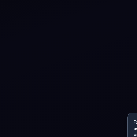
F
a
e