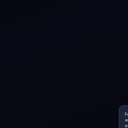
F
a
e