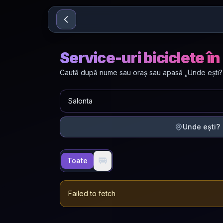
Sari la conținut
Service-uri biciclete î
Caută după nume sau oraș sau apasă „Unde ești?” p
Unde ești?
🚐
Toate
Failed to fetch