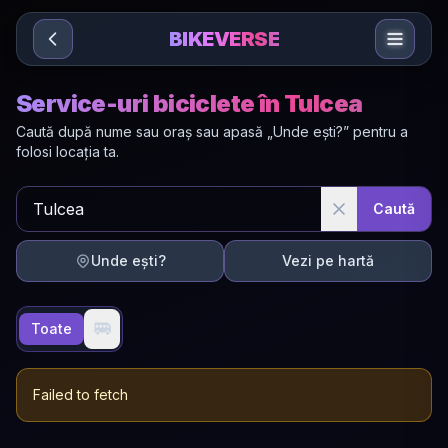
Sari la conținut
BIKEVERSE
Service-uri biciclete în Tulcea
Caută după nume sau oraș sau apasă „Unde ești?” pentru a
folosi locația ta.
Caută
Unde ești?
Vezi pe hartă
🚐
Toate
Failed to fetch