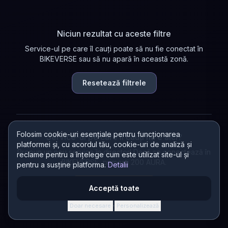
Niciun rezultat cu aceste filtre
Service-ul pe care îl cauți poate să nu fie conectat în
BIKEVERSE sau să nu apară în această zonă.
Resetează filtrele
Folosim cookie-uri esențiale pentru funcționarea
Service-ul pe care îl cauți nu e aici?
platformei și, cu acordul tău, cookie-uri de analiză și
Propun un nou service în director! Dacă se conectează în
reclame pentru a înțelege cum este utilizat site-ul și
BIKEVERSE, primești 200 AURA.
pentru a susține platforma.
Detalii
Propun un service
Acceptă toate
Doar necesare
Personalizează
·