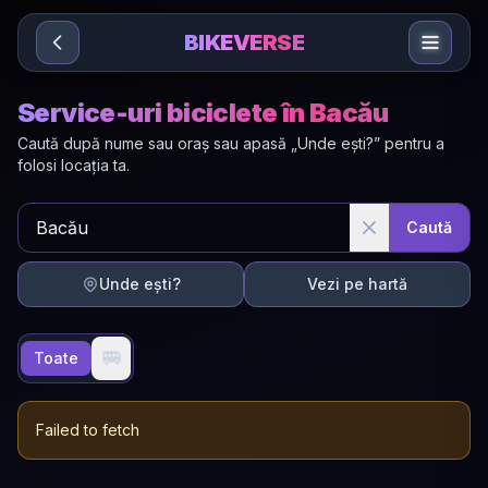
Sari la conținut
BIKEVERSE
Service-uri biciclete în Bacău
Caută după nume sau oraș sau apasă „Unde ești?” pentru a
folosi locația ta.
Caută
Unde ești?
Vezi pe hartă
🚐
Toate
Failed to fetch