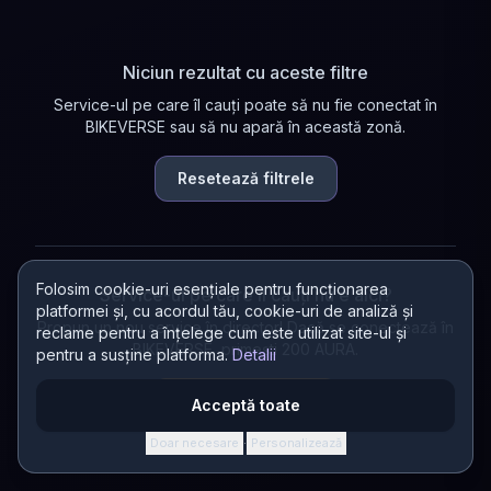
Niciun rezultat cu aceste filtre
Service-ul pe care îl cauți poate să nu fie conectat în
BIKEVERSE sau să nu apară în această zonă.
Resetează filtrele
Folosim cookie-uri esențiale pentru funcționarea
Service-ul pe care îl cauți nu e aici?
platformei și, cu acordul tău, cookie-uri de analiză și
Propun un nou service în director! Dacă se conectează în
reclame pentru a înțelege cum este utilizat site-ul și
BIKEVERSE, primești 200 AURA.
pentru a susține platforma.
Detalii
Propun un service
Acceptă toate
Doar necesare
Personalizează
·