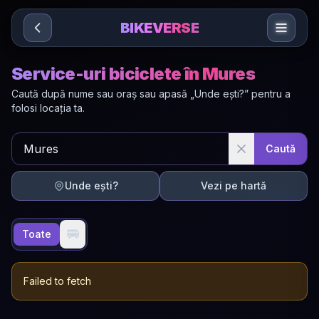
Sari la conținut
BIKEVERSE
Service-uri biciclete în Mures
Caută după nume sau oraș sau apasă „Unde ești?” pentru a
folosi locația ta.
Caută
Unde ești?
Vezi pe hartă
🚐
Toate
Failed to fetch