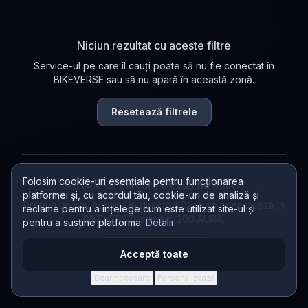
Niciun rezultat cu aceste filtre
Service-ul pe care îl cauți poate să nu fie conectat în
BIKEVERSE sau să nu apară în această zonă.
Resetează filtrele
Folosim cookie-uri esențiale pentru funcționarea
Service-ul pe care îl cauți nu e aici?
platformei și, cu acordul tău, cookie-uri de analiză și
Propun un nou service în director! Dacă se conectează în
reclame pentru a înțelege cum este utilizat site-ul și
BIKEVERSE, primești 200 AURA.
pentru a susține platforma.
Detalii
Propun un service
Acceptă toate
Doar necesare
Personalizează
·