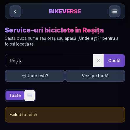
Sari la conținut
BIKEVERSE
Service-uri biciclete în Reșița
Caută după nume sau oraș sau apasă „Unde ești?” pentru a
folosi locația ta.
Caută
Unde ești?
Vezi pe hartă
🚐
Toate
Failed to fetch