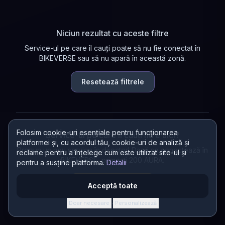
Niciun rezultat cu aceste filtre
Service-ul pe care îl cauți poate să nu fie conectat în
BIKEVERSE sau să nu apară în această zonă.
Resetează filtrele
Folosim cookie-uri esențiale pentru funcționarea
Service-ul pe care îl cauți nu e aici?
platformei și, cu acordul tău, cookie-uri de analiză și
Propun un nou service în director! Dacă se conectează în
reclame pentru a înțelege cum este utilizat site-ul și
BIKEVERSE, primești 200 AURA.
pentru a susține platforma.
Detalii
Propun un service
Acceptă toate
Doar necesare
Personalizează
·