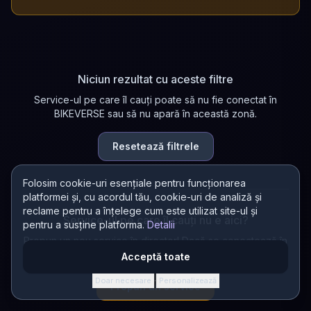
Niciun rezultat cu aceste filtre
Service-ul pe care îl cauți poate să nu fie conectat în
BIKEVERSE sau să nu apară în această zonă.
Resetează filtrele
Folosim cookie-uri esențiale pentru funcționarea
platformei și, cu acordul tău, cookie-uri de analiză și
reclame pentru a înțelege cum este utilizat site-ul și
Service-ul pe care îl cauți nu e aici?
pentru a susține platforma.
Detalii
Propun un nou service în director! Dacă se conectează în
BIKEVERSE, primești 200 AURA.
Acceptă toate
Doar necesare
Personalizează
·
Propun un service