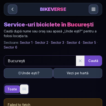
Sari la conținut
BIKEVERSE
Service-uri biciclete în București
Caută după nume sau oraș sau apasă „Unde ești?” pentru a
folosi locația ta.
Sectoare:
Sector
1
·
Sector
2
·
Sector
3
·
Sector
4
·
Sector
5
·
Sector
6
Caută
Unde ești?
Vezi pe hartă
🚐
Toate
Failed to fetch