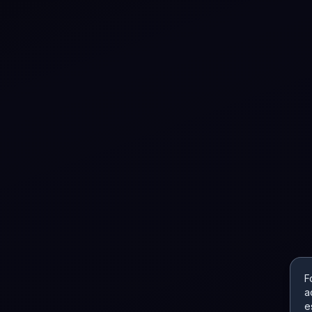
F
a
e