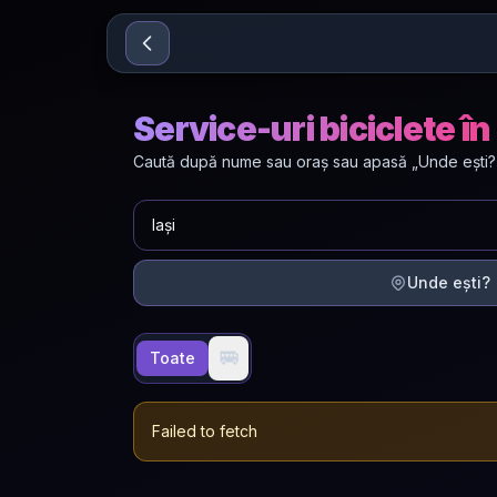
Sari la conținut
Service-uri biciclete în 
Caută după nume sau oraș sau apasă „Unde ești?” p
Unde ești?
🚐
Toate
Failed to fetch