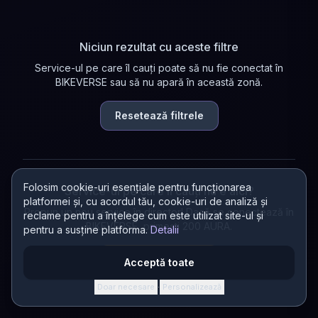
Niciun rezultat cu aceste filtre
Service-ul pe care îl cauți poate să nu fie conectat în
BIKEVERSE sau să nu apară în această zonă.
Resetează filtrele
Folosim cookie-uri esențiale pentru funcționarea
Service-ul pe care îl cauți nu e aici?
platformei și, cu acordul tău, cookie-uri de analiză și
Propun un nou service în director! Dacă se conectează în
reclame pentru a înțelege cum este utilizat site-ul și
BIKEVERSE, primești 200 AURA.
pentru a susține platforma.
Detalii
Propun un service
Acceptă toate
Doar necesare
Personalizează
·