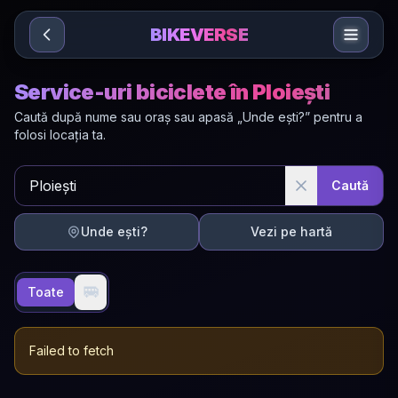
Sari la conținut
BIKEVERSE
Service-uri biciclete în Ploiești
Caută după nume sau oraș sau apasă „Unde ești?” pentru a
folosi locația ta.
Caută
Unde ești?
Vezi pe hartă
🚐
Toate
Failed to fetch