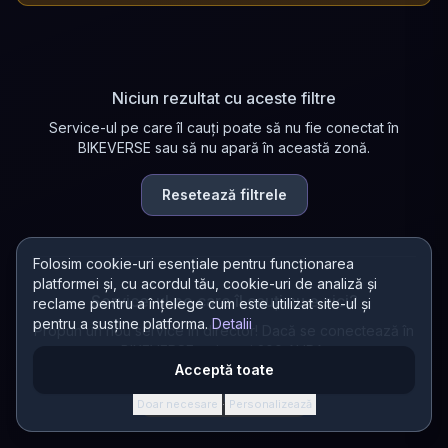
Niciun rezultat cu aceste filtre
Service-ul pe care îl cauți poate să nu fie conectat în
BIKEVERSE sau să nu apară în această zonă.
Resetează filtrele
Folosim cookie-uri esențiale pentru funcționarea
platformei și, cu acordul tău, cookie-uri de analiză și
Service-ul pe care îl cauți nu e aici?
reclame pentru a înțelege cum este utilizat site-ul și
pentru a susține platforma.
Detalii
Propun un nou service în director! Dacă se conectează în
BIKEVERSE, primești 200 AURA.
Acceptă toate
Propun un service
Doar necesare
Personalizează
·