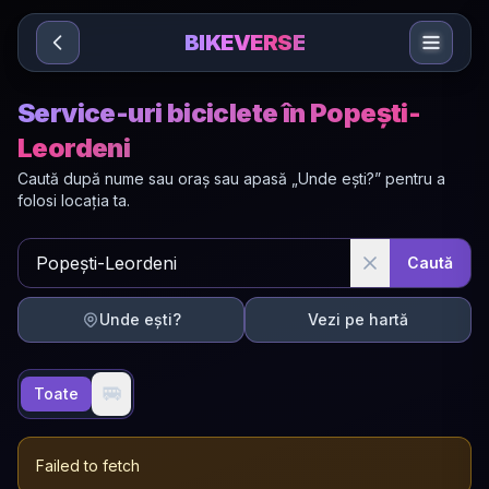
Sari la conținut
BIKEVERSE
Service-uri biciclete în Popești-
Leordeni
Caută după nume sau oraș sau apasă „Unde ești?” pentru a
folosi locația ta.
Caută
Unde ești?
Vezi pe hartă
🚐
Toate
Failed to fetch