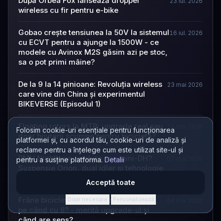
După Orbea Fox lansează dropper
23 iul. 2026
wireless cu fir pentru e-bike
Gobao crește tensiunea la 50V la sistemul
16 iul. 2026
cu ECVT pentru a ajunge la 1500W - ce
modele cu Avinox M2S găsim azi pe stoc,
sa o pot primi mâine?
De la 9 la 14 pinioane: Revoluția wireless
23 mai 2026
care vine din China și experimentul
BIKEVERSE (Episodul 1)
Floating rotors la MTB: upgrade real sau
14 mai 2026
Folosim cookie-uri esențiale pentru funcționarea
doar bijuterii scumpe pentru bicicletă?
platformei și, cu acordul tău, cookie-uri de analiză și
reclame pentru a înțelege cum este utilizat site-ul și
RMU Nighttrain: enduro sau mini-DH?
07 mai 2026
pentru a susține platforma.
Detalii
Suspensie Orion, dual idler și tehnologie
mid-pivot explicate
Acceptă toate
Frâne bicicletă cu 2 vs 4 vs 6 pistoane,
Doar necesare
Personalizează
·
04 mai 2026
pe când cu 8? - merită upgrade-ul și
când are sens?