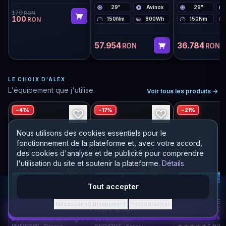
@alexsece)
29"
Avinox
29"
170
RON
100
RON
150Nm
800Wh
150Nm
57.954
36.784
RON
RON
LE CHOIX D'ALEX
L'équipement que j'utilise.
Voir tous les produits
→
−
41
%
−
17
%
−
21
%
Nous utilisons des cookies essentiels pour le
fonctionnement de la plateforme et, avec votre accord,
des cookies d'analyse et de publicité pour comprendre
l'utilisation du site et soutenir la plateforme.
Détails
+150
A
+50
A
LE CHOIX D'ALEX
LE CHOIX D'ALEX
LE CHOIX D'ALEX
Tout accepter
In Stoc · Livrare în 2–4
In Stoc · Livrare în 2–4
În stoc · acum
zile
zile
META TR V4 ES
Nécessaires uniquement
Personnaliser
·
Filters & sort
KESWICK GREE
Tricou Ciclism MTB
Claxon Bicicletă Puternic
Downhill Mânecă Lungă
cu Horn Auto -
Commencal · Trail
BIKEVERSE ForFunRiders
Reîncărcabil USB, Ideal