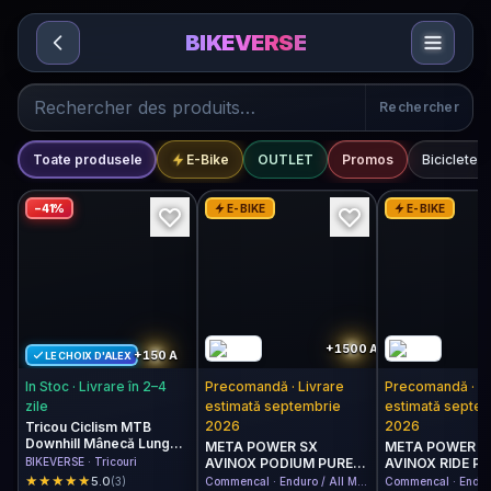
Sari la conținut
BIKEVERSE
Shop
Rechercher
Categorii
Toate produsele
E-Bike
OUTLET
Promos
Biciclete
(
−
41
%
E-BIKE
E-BIKE
+1500
A
+150
A
LE CHOIX D'ALEX
In Stoc · Livrare în 2–4
Precomandă · Livrare
Precomandă · Li
zile
estimată septembrie
estimată septe
2026
2026
Tricou Ciclism MTB
Downhill Mânecă Lungă
META POWER SX
META POWER S
BIKEVERSE ForFunRiders
BIKEVERSE · Tricouri
AVINOX PODIUM PURE
AVINOX RIDE P
– Blana de Urs (Purtat de
BLACK 2027
BLACK 2027
★
★
★
★
★
★
★
★
★
★
5.0
(3)
Commencal · Enduro / All Mountain