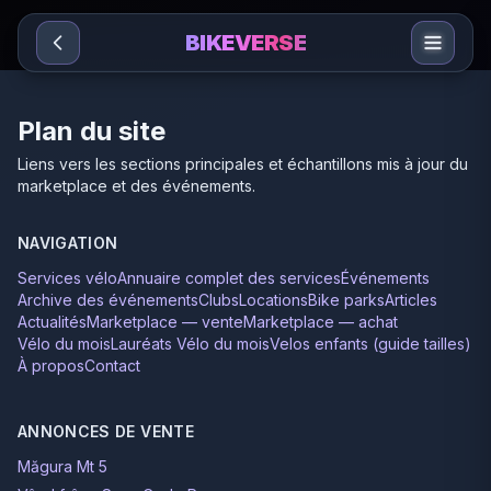
Sari la conținut
BIKEVERSE
Plan du site
Liens vers les sections principales et échantillons mis à jour du
marketplace et des événements.
NAVIGATION
Services vélo
Annuaire complet des services
Événements
Archive des événements
Clubs
Locations
Bike parks
Articles
Actualités
Marketplace — vente
Marketplace — achat
Vélo du mois
Lauréats Vélo du mois
Velos enfants (guide tailles)
À propos
Contact
ANNONCES DE VENTE
Măgura Mt 5