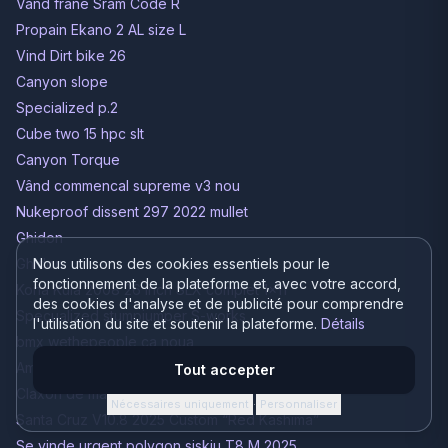
Vând frâne Sram Code R
Propain Ekano 2 AL size L
Vind Dirt bike 26
Canyon slope
Specialized p.2
Cube two 15 hpc slt
Canyon Torque
Vând commencal supreme v3 nou
Nukeproof dissent 297 2022 mullet
Ghidon
Ghidon
Nous utilisons des cookies essentiels pour le
fonctionnement de la plateforme et, avec votre accord,
Kona Kula 2008 26 inch SLX complet 1x11
des cookies d'analyse et de publicité pour comprendre
Specualized stumpjumper S-works
l'utilisation du site et soutenir la plateforme.
Détails
bmx wethepeople ca noua
Amortizor spate (Shock)
Tout accepter
Claxon de mașina pe bicicletă
Nécessaires uniquement
Personnaliser
·
Santa Cruz V10.8 2025 Custom “Red Kashima”
Se vinde urgent polygon siskiu T8 M 2025