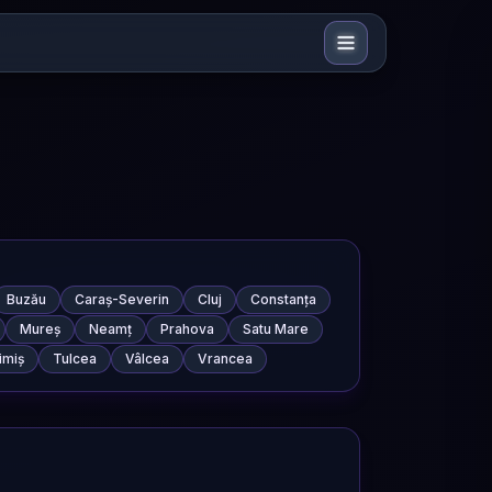
Buzău
Caraș-Severin
Cluj
Constanța
Mureș
Neamț
Prahova
Satu Mare
imiș
Tulcea
Vâlcea
Vrancea