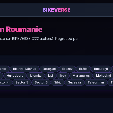
BIKEVERSE
 en Roumanie
isté sur BIKEVERSE (222 ateliers). Regroupé par
Bihor
Bistrița-Năsăud
Botoșani
Brașov
Brăila
București
a
Hunedoara
Ialomița
Iași
Ilfov
Maramureș
Mehedinți
ctor 4
Sector 5
Sector 6
Sibiu
Suceava
Teleorman
T