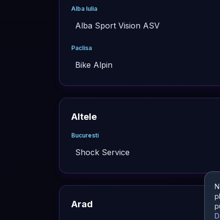
Alba Iulia
Alba Sport Vision ASV
Paclisa
Bike Alpin
Altele
Bucuresti
Shock Service
N
p
Arad
p
D