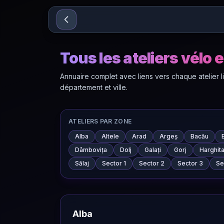
Sari la conținut
Tous les ateliers vélo
Annuaire complet avec liens vers chaque atelier l
département et ville.
ATELIERS PAR ZONE
Alba
Altele
Arad
Argeș
Bacău
Dâmbovița
Dolj
Galați
Gorj
Harghit
Sălaj
Sector 1
Sector 2
Sector 3
Se
Alba