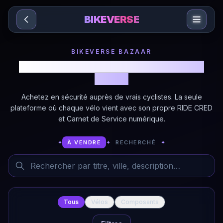
Sari la conținut
BIKEVERSE
BIKEVERSE BAZAAR
Vélos et Composants avec Historique
Vérifié
Achetez en sécurité auprès de vrais cyclistes. La seule
plateforme où chaque vélo vient avec son propre RIDE CRED
et Carnet de Service numérique.
✦
À VENDRE
✦
RECHERCHÉ
✦
Rechercher des annonces
Tous
Vélos
Composants