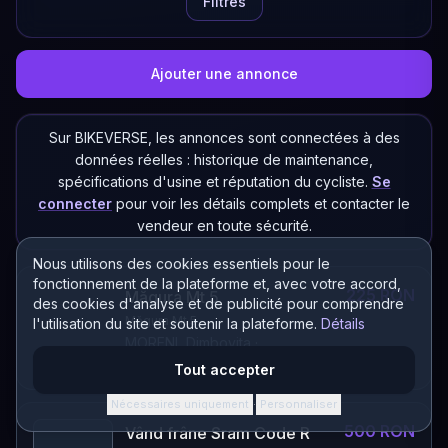
Filtres
Ajouter une annonce
Sur BIKEVERSE, les annonces sont connectées à des
données réelles : historique de maintenance,
spécifications d'usine et réputation du cycliste.
Se
connecter
pour voir les détails complets et contacter le
vendeur en toute sécurité.
Nous utilisons des cookies essentiels pour le
fonctionnement de la plateforme et, avec votre accord,
225 RON
Măgura Mt 5
des cookies d'analyse et de publicité pour comprendre
Măgura Mt 5
l'utilisation du site et soutenir la plateforme.
Détails
MORENI, Dimbovita
·
Composant
Tout accepter
Nécessaires uniquement
Personnaliser
·
500 RON
Vând frâne Sram Code R