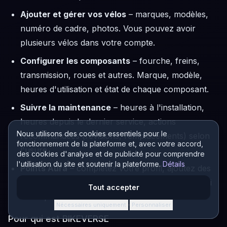
Ajouter et gérer vos vélos
–
marques, modèles,
numéro de cadre, photos. Vous pouvez avoir
plusieurs vélos dans votre compte.
Configurer les composants
–
fourche, freins,
transmission, roues et autres. Marque, modèle,
heures d'utilisation et état de chaque composant.
Suivre la maintenance
–
heures à l'installation,
heures depuis le dernier service, actions
Nous utilisons des cookies essentiels pour le
recommandées (révisions, remplacements) selon
fonctionnement de la plateforme et, avec votre accord,
l'usure.
des cookies d'analyse et de publicité pour comprendre
l'utilisation du site et soutenir la plateforme.
Détails
Points Aura
–
complétez votre profil, ajoutez des
vélos et composants, et accumulez des points qui
Tout accepter
débloquent des avantages dans l'application.
Nécessaires uniquement
Personnaliser
·
Pour qui est BIKEVERSE