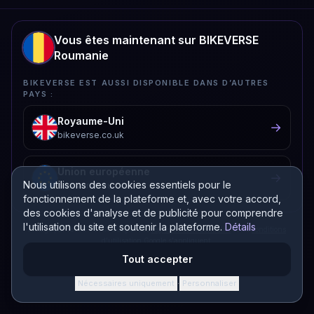
Vous êtes maintenant sur BIKEVERSE
Roumanie
BIKEVERSE EST AUSSI DISPONIBLE DANS D’AUTRES
PAYS :
Royaume-Uni
→
bikeverse.co.uk
Union européenne
→
Nous utilisons des cookies essentiels pour le
bikeverse.eu
fonctionnement de la plateforme et, avec votre accord,
des cookies d'analyse et de publicité pour comprendre
l'utilisation du site et soutenir la plateforme.
Détails
Protégé par reCAPTCHA Google. Les
règles de confidentialité
et les
conditions
d'utilisation
Google s'appliquent.
Tout accepter
Nécessaires uniquement
Personnaliser
·