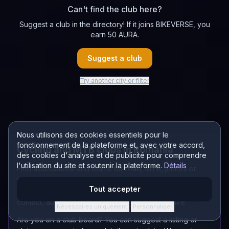
Can't find the club here?
Suggest a club in the directory! If it joins BIKEVERSE, you
earn 50 AURA.
Suggest a club
Try another city or filter
Nous utilisons des cookies essentiels pour le
fonctionnement de la plateforme et, avec votre accord,
Cycling and MTB clubs in Romania
des cookies d'analyse et de publicité pour comprendre
l'utilisation du site et soutenir la plateforme.
Détails
Find associations and teams for road, MTB, juniors or
racing — with city, county and disciplines visible. Filter by
Tout accepter
location or name and open the club page you care about:
contact, about them and what they do on the bike.
Nécessaires uniquement
Personnaliser
·
Are you on a club board? You can suggest a listing or