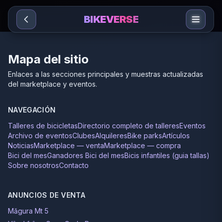
Sari la conținut
BIKEVERSE
Mapa del sitio
Enlaces a las secciones principales y muestras actualizadas
del marketplace y eventos.
NAVEGACIÓN
Talleres de bicicletas
Directorio completo de talleres
Eventos
Archivo de eventos
Clubes
Alquileres
Bike parks
Artículos
Noticias
Marketplace — venta
Marketplace — compra
Bici del mes
Ganadores Bici del mes
Bicis infantiles (guia tallas)
Sobre nosotros
Contacto
ANUNCIOS DE VENTA
Măgura Mt 5